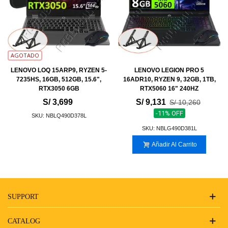
AGOTADO
LENOVO LOQ 15ARP9, RYZEN 5-
LENOVO LEGION PRO 5
7235HS, 16GB, 512GB, 15.6",
16ADR10, RYZEN 9, 32GB, 1TB,
RTX3050 6GB
RTX5060 16" 240HZ
S/ 3,699
S/ 9,131
S/ 10,260
-11% OFF
SKU: NBLQ490D378L
SKU: NBLG490D381L
Añadir Al Carrito
SUPPORT
CATALOG