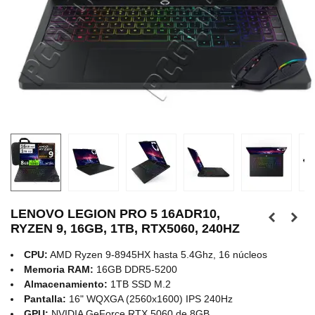
LENOVO LEGION PRO 5 16ADR10,
RYZEN 9, 16GB, 1TB, RTX5060, 240HZ
CPU:
AMD Ryzen 9-8945HX hasta 5.4Ghz, 16 núcleos
Memoria RAM:
16GB DDR5-5200
Almacenamiento:
1TB SSD M.2
Pantalla:
16" WQXGA (2560x1600) IPS 240Hz
GPU:
NVIDIA GeForce RTX 5060 de 8GB