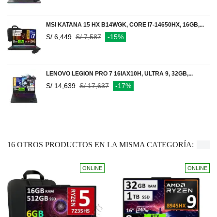
MSI KATANA 15 HX B14WGK, CORE I7-14650HX, 16GB,...
S/ 6,449
S/ 7,587
-15%
LENOVO LEGION PRO 7 16IAX10H, ULTRA 9, 32GB,...
S/ 14,639
S/ 17,637
-17%
16 OTROS PRODUCTOS EN LA MISMA CATEGORÍA:
ONLINE
ONLINE