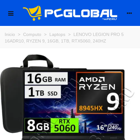
Inicio
>
Computo
>
Laptops
>
LENOVO LEGION PRO 5
16ADR10, RYZEN 9, 16GB, 1TB, RTX5060, 240HZ