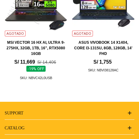
AGOTADO
AGOTADO
MSI VECTOR 16 HX AI, ULTRA 9-
ASUS VIVOBOOK 14 X1404,
275HX, 32GB, 1TB, 16", RTX5080
CORE I3-1315U, 8GB, 128GB, 14'
16GB
FHD
S/ 11,669
S/ 1,755
S/ 14,406
-19% OFF
SKU: NBVI38128AC
SKU: NBVC42L0USB
SUPPORT
CATALOG