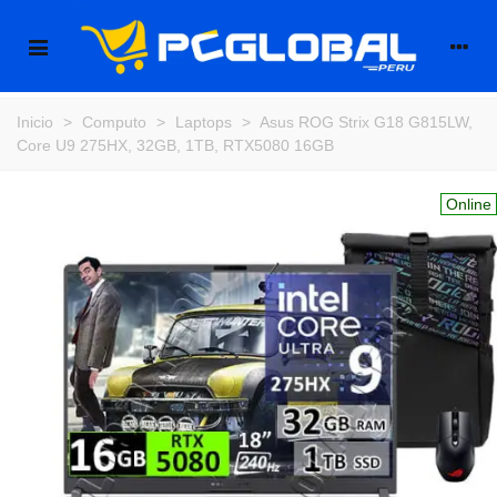
Inicio
>
Computo
>
Laptops
>
Asus ROG Strix G18 G815LW,
Core U9 275HX, 32GB, 1TB, RTX5080 16GB
Online