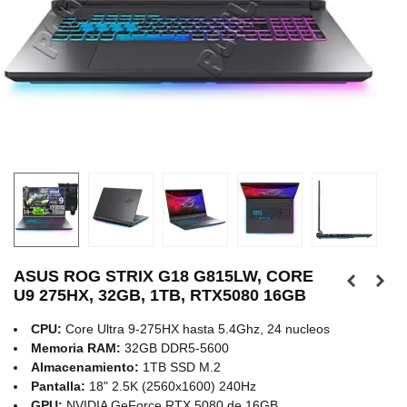
ASUS ROG STRIX G18 G815LW, CORE
U9 275HX, 32GB, 1TB, RTX5080 16GB
CPU:
Core Ultra 9-275HX hasta 5.4Ghz, 24 nucleos
Memoria RAM:
32GB DDR5-5600
Almacenamiento:
1TB SSD M.2
Pantalla:
18" 2.5K (2560x1600) 240Hz
GPU:
NVIDIA GeForce RTX 5080 de 16GB