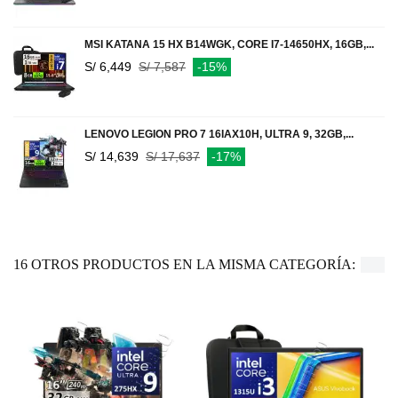
MSI KATANA 15 HX B14WGK, CORE I7-14650HX, 16GB,...
S/ 6,449
S/ 7,587
-15%
LENOVO LEGION PRO 7 16IAX10H, ULTRA 9, 32GB,...
S/ 14,639
S/ 17,637
-17%
16 OTROS PRODUCTOS EN LA MISMA CATEGORÍA: