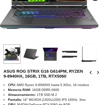
ASUS ROG STRIX G16 G614PM, RYZEN
9-8940HX, 16GB, 1TB, RTX5060
CPU:
AMD Ryzen 9-8940HX hasta 5.3Ghz, 16 núcleos
Memoria RAM:
16GB DDR5-5600
Almacenamiento:
1TB SSD M.2
Pantalla:
16" WUXGA (1920x1200) IPS 165Hz, 3ms
GPU:
NVIDIA GeForce RTX 5060 de 8GB