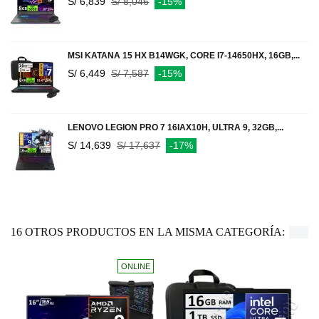
S/ 6,839
S/ 8,046
-15%
MSI KATANA 15 HX B14WGK, CORE I7-14650HX, 16GB,...
S/ 6,449
S/ 7,587
-15%
LENOVO LEGION PRO 7 16IAX10H, ULTRA 9, 32GB,...
S/ 14,639
S/ 17,637
-17%
16 OTROS PRODUCTOS EN LA MISMA CATEGORÍA:
ONLINE