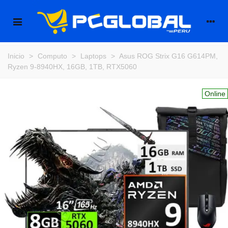
Inicio
>
Computo
>
Laptops
>
Asus ROG Strix G16 G614PM,
Ryzen 9-8940HX, 16GB, 1TB, RTX5060
Online