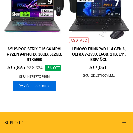
AGOTADO
ASUS ROG STRIX G16 G614PM,
LENOVO THINKPAD L14 GEN 6,
RYZEN 9-8940HX, 16GB, 512GB,
ULTRA 7-255U, 16GB, 1TB, 14",
RTX5060
ESPAÑOL
S/ 7,825
S/ 7,061
S/ 8,324
-6% OFF
SKU: 2D1S7000YLML
SKU: N67B77G756M
Añadir Al Carrito
SUPPORT