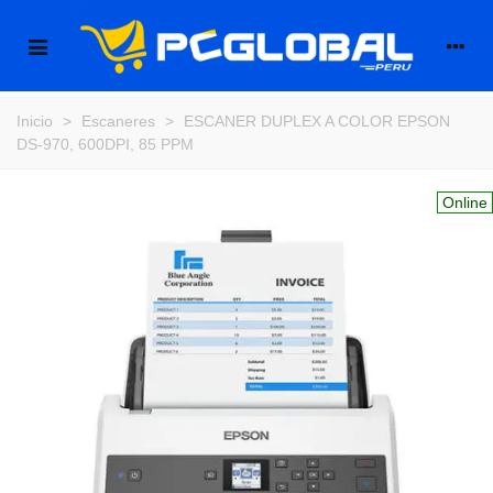
Inicio
>
Escaneres
>
ESCANER DUPLEX A COLOR EPSON
DS-970, 600DPI, 85 PPM
Online